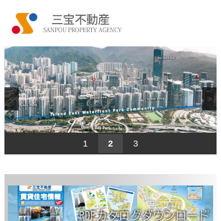
<
>
1
2
3